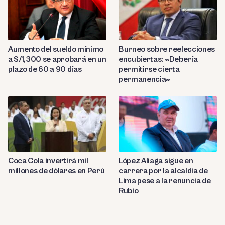
Aumento del sueldo mínimo
Burneo sobre reelecciones
a S/1,300 se aprobará en un
encubiertas: «Debería
plazo de 60 a 90 días
permitirse cierta
permanencia»
Coca Cola invertirá mil
López Aliaga sigue en
millones de dólares en Perú
carrera por la alcaldía de
Lima pese a la renuncia de
Rubio