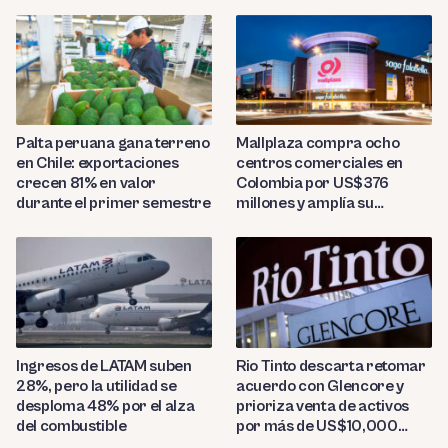
US$7,000 por contenedor
Palta peruana gana terreno
Mallplaza compra ocho
en Chile: exportaciones
centros comerciales en
crecen 81% en valor
Colombia por US$376
durante el primer semestre
millones y amplía su
presencia regional
Ingresos de LATAM suben
Rio Tinto descarta retomar
28%, pero la utilidad se
acuerdo con Glencore y
desploma 48% por el alza
prioriza venta de activos
del combustible
por más de US$10,000
millones