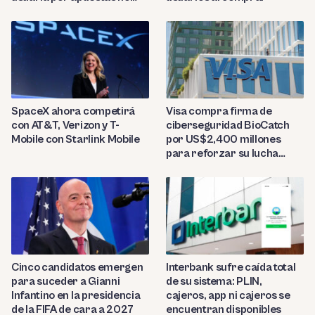
reconocidas
SpaceX ahora competirá
Visa compra firma de
con AT&T, Verizon y T-
ciberseguridad BioCatch
Mobile con Starlink Mobile
por US$2,400 millones
para reforzar su lucha
contra el fraude
Cinco candidatos emergen
Interbank sufre caída total
para suceder a Gianni
de su sistema: PLIN,
Infantino en la presidencia
cajeros, app ni cajeros se
de la FIFA de cara a 2027
encuentran disponibles