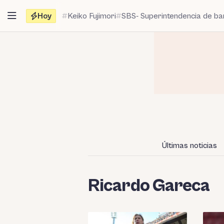
Saltar
Hoy
Keiko Fujimori
SBS- Superintendencia de b
al
contenido
Últimas noticias
Ricardo Gareca