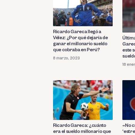
Ricardo Gareca llegó a
Vélez: ¿Por qué dejaría de
Últim
ganar el millonario sueldo
Garec
que cobraba en Perú?
este s
sueld
8 marzo, 2023
18 ene
«No c
Ricardo Gareca: ¿cuánto
‘estre
era el sueldo millonario que