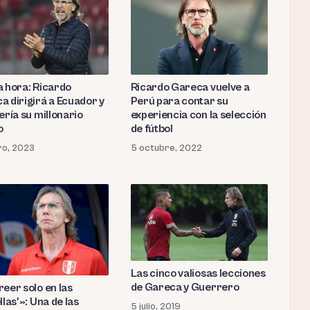
a hora: Ricardo
Ricardo Gareca vuelve a
a dirigirá a Ecuador y
Perú para contar su
ería su millonario
experiencia con la selección
o
de fútbol
ro, 2023
5 octubre, 2022
Las cinco valiosas lecciones
de Gareca y Guerrero
reer solo en las
llas'»: Una de las
5 julio, 2019