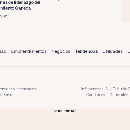
ones de liderazgo del
miento Gareca
, 2019
dad
Emprendimientos
Negocios
Tendencias
Utilidades
C
 derechos reservados.
Infomercado IA
Tribu de
a-Perú.
Condiciones Generales
PUBLICIDAD