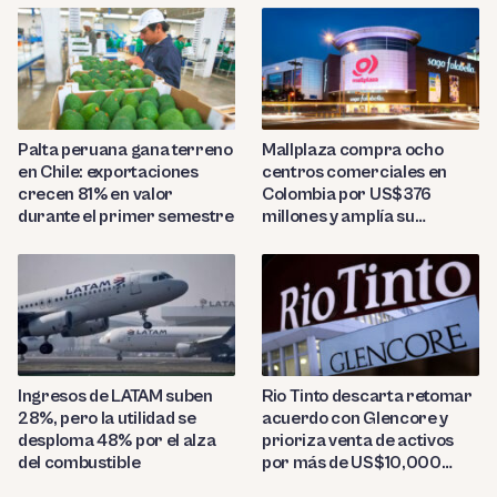
Palta peruana gana terreno
Mallplaza compra ocho
en Chile: exportaciones
centros comerciales en
crecen 81% en valor
Colombia por US$376
durante el primer semestre
millones y amplía su
presencia regional
Ingresos de LATAM suben
Rio Tinto descarta retomar
28%, pero la utilidad se
acuerdo con Glencore y
desploma 48% por el alza
prioriza venta de activos
del combustible
por más de US$10,000
millones