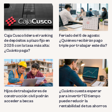
Caja Cusco lidera el ranking
Feriado del 6 de agosto:
de depósitos a plazo fijo en
¿Quiénes recibirán pago
2026 con la tasa más alta:
triple por trabajar este día?
¿Cuánto paga?
Hijos de trabajadores de
¿Cuánto cuesta esperar
construcción civil podrán
para invertir? El tiempo
acceder a becas
puede reducir la
rentabilidad de tus ahorros