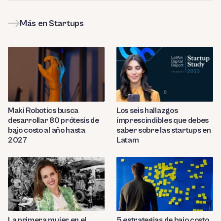
Más en Startups
Maki Robotics busca
Los seis hallazgos
desarrollar 80 prótesis de
imprescindibles que debes
bajo costo al año hasta
saber sobre las startups en
2027
Latam
La primera mujer en el
5 estrategias de bajo costo