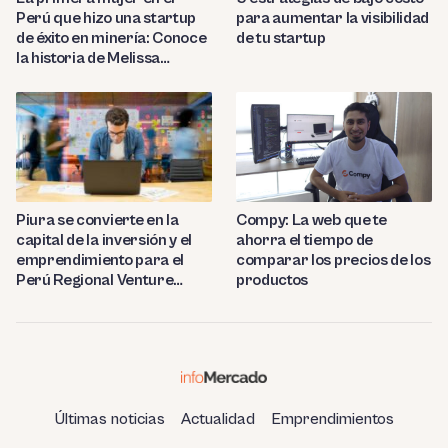
Perú que hizo una startup
para aumentar la visibilidad
de éxito en minería: Conoce
de tu startup
la historia de Melissa
Amado
Compy: La web que te
Piura se convierte en la
ahorra el tiempo de
capital de la inversión y el
comparar los precios de los
emprendimiento para el
productos
Perú Regional Venture
Capital 2023
Últimas noticias
Actualidad
Emprendimientos