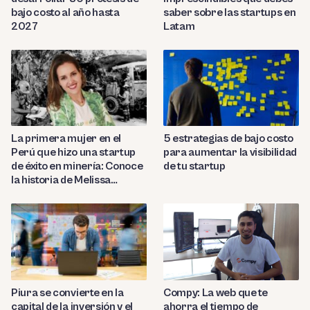
bajo costo al año hasta
saber sobre las startups en
2027
Latam
La primera mujer en el
5 estrategias de bajo costo
Perú que hizo una startup
para aumentar la visibilidad
de éxito en minería: Conoce
de tu startup
la historia de Melissa
Amado
Compy: La web que te
Piura se convierte en la
ahorra el tiempo de
capital de la inversión y el