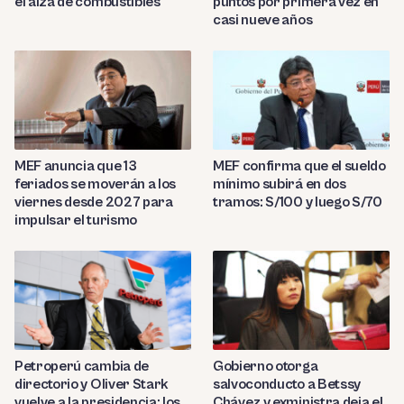
el alza de combustibles
puntos por primera vez en
casi nueve años
MEF anuncia que 13
MEF confirma que el sueldo
feriados se moverán a los
mínimo subirá en dos
viernes desde 2027 para
tramos: S/100 y luego S/70
impulsar el turismo
Petroperú cambia de
Gobierno otorga
directorio y Oliver Stark
salvoconducto a Betssy
vuelve a la presidencia: los
Chávez y exministra deja el