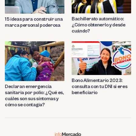
Bachillerato automático:
15 ideas para construir una
¿Cómo obtenerlo y desde
marca personal poderosa
cuándo?
Bono Alimentario 2023:
consulta con tu DNI si eres
Declaran emergencia
beneficiario
sanitaria por polio: ¿Qué es,
cuáles son sus síntomas y
cómo se contagia?