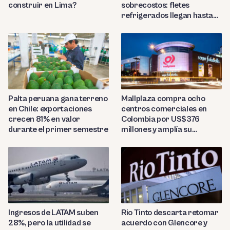
construir en Lima?
sobrecostos: fletes
refrigerados llegan hasta
US$7,000 por contenedor
Palta peruana gana terreno
Mallplaza compra ocho
en Chile: exportaciones
centros comerciales en
crecen 81% en valor
Colombia por US$376
durante el primer semestre
millones y amplía su
presencia regional
Ingresos de LATAM suben
Rio Tinto descarta retomar
28%, pero la utilidad se
acuerdo con Glencore y