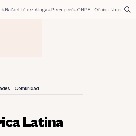
)
Rafael López Aliaga
Petroperú
ONPE - Oficina Nacional de
dades
Comunidad
ica Latina