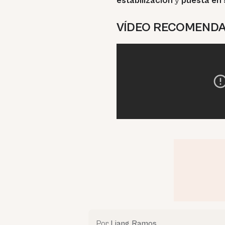
estabilización
y
puesta en 
VÍDEO RECOMEND
Por
Liang Ramos