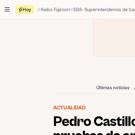
Saltar
Hoy
Keiko Fujimori
SBS- Superintendencia de b
al
contenido
Últimas noticias
ACTUALIDAD
Pedro Castillo