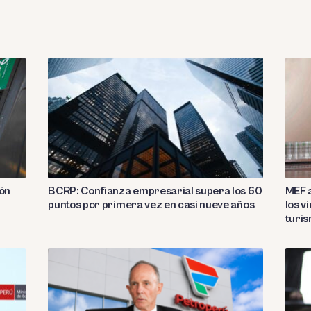
ión
BCRP: Confianza empresarial supera los 60
MEF a
puntos por primera vez en casi nueve años
los v
turi