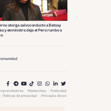
rno otorga salvoconducto a Betssy
z y exministra deja el Perú rumbo a
co
omunidad
 Emprendedores
Masterclass
Publicidad
Políticas de privacidad
Principios éticos