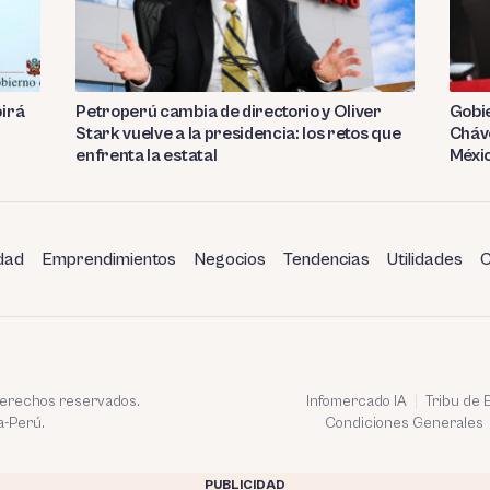
birá
Petroperú cambia de directorio y Oliver
Gobie
Stark vuelve a la presidencia: los retos que
Cháve
enfrenta la estatal
Méxi
dad
Emprendimientos
Negocios
Tendencias
Utilidades
C
 derechos reservados.
Infomercado IA
Tribu de
a-Perú.
Condiciones Generales
PUBLICIDAD