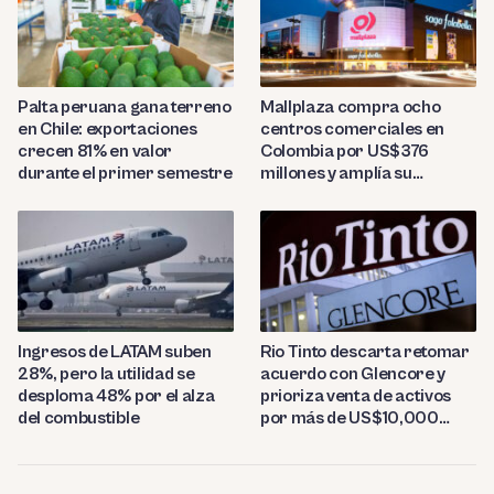
Palta peruana gana terreno
Mallplaza compra ocho
en Chile: exportaciones
centros comerciales en
crecen 81% en valor
Colombia por US$376
durante el primer semestre
millones y amplía su
presencia regional
Ingresos de LATAM suben
Rio Tinto descarta retomar
28%, pero la utilidad se
acuerdo con Glencore y
desploma 48% por el alza
prioriza venta de activos
del combustible
por más de US$10,000
millones