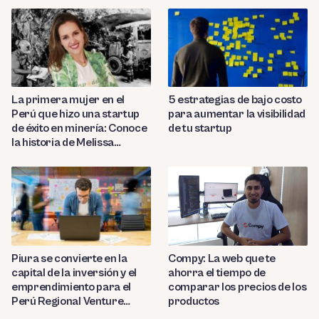
La primera mujer en el
5 estrategias de bajo costo
Perú que hizo una startup
para aumentar la visibilidad
de éxito en minería: Conoce
de tu startup
la historia de Melissa
Amado
Compy: La web que te
Piura se convierte en la
ahorra el tiempo de
capital de la inversión y el
comparar los precios de los
emprendimiento para el
productos
Perú Regional Venture
Capital 2023