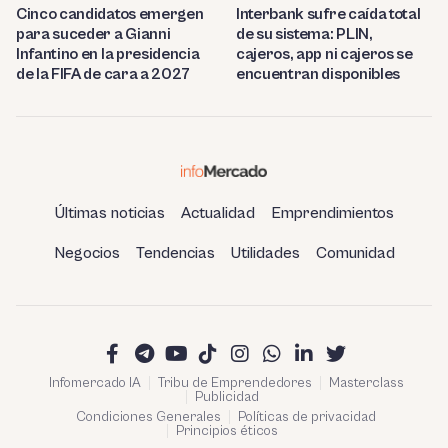
Cinco candidatos emergen
Interbank sufre caída total
para suceder a Gianni
de su sistema: PLIN,
Infantino en la presidencia
cajeros, app ni cajeros se
de la FIFA de cara a 2027
encuentran disponibles
Últimas noticias
Actualidad
Emprendimientos
Negocios
Tendencias
Utilidades
Comunidad
Infomercado IA
Tribu de Emprendedores
Masterclass
Publicidad
Condiciones Generales
Políticas de privacidad
Principios éticos