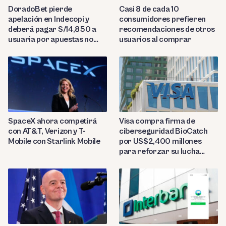
DoradoBet pierde
Casi 8 de cada 10
apelación en Indecopi y
consumidores prefieren
deberá pagar S/14,850 a
recomendaciones de otros
usuaria por apuestas no
usuarios al comprar
reconocidas
SpaceX ahora competirá
Visa compra firma de
con AT&T, Verizon y T-
ciberseguridad BioCatch
Mobile con Starlink Mobile
por US$2,400 millones
para reforzar su lucha
contra el fraude