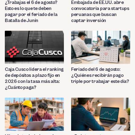
¿Trabajas el 6 de agosto?
Embajada de EE.UU. abre
Esto es lo que te deben
convocatoria para startups
pagar por el feriado de la
peruanas que buscan
Batalla de Junín
captar inversión
Caja Cusco lidera el ranking
Feriado del 6 de agosto:
de depósitos a plazo fijo en
¿Quiénes recibirán pago
2026 con la tasa más alta:
triple por trabajar este día?
¿Cuánto paga?