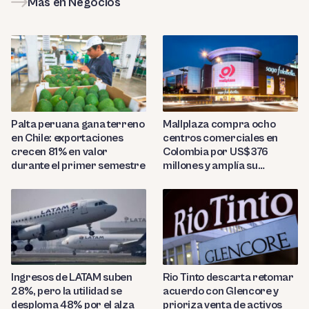
Más en Negocios
Palta peruana gana terreno
Mallplaza compra ocho
en Chile: exportaciones
centros comerciales en
crecen 81% en valor
Colombia por US$376
durante el primer semestre
millones y amplía su
presencia regional
Ingresos de LATAM suben
Rio Tinto descarta retomar
28%, pero la utilidad se
acuerdo con Glencore y
desploma 48% por el alza
prioriza venta de activos