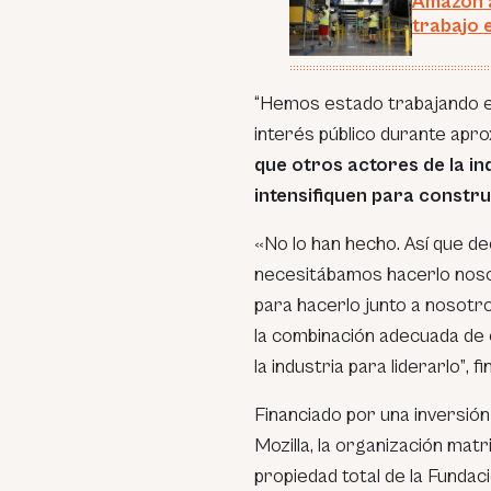
Amazon a
trabajo 
“Hemos estado trabajando en 
interés público durante apr
que otros actores de la in
intensifiquen para constru
«
No lo han hecho. Así que d
necesitábamos hacerlo noso
para hacerlo junto a nosotr
la combinación adecuada de e
la industria para liderarlo”
, fi
Financiado por una inversión 
Mozilla, la organización matr
propiedad total de la Fundació