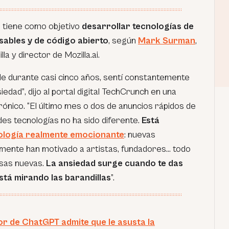
, tiene como objetivo
desarrollar tecnologías de
sables y de código abierto
, según
Mark Surman
,
lla y director de
Mozilla.ai
.
able durante casi cinco años, sentí constantemente
iedad”
, dijo al portal digital
TechCrunch
en una
rónico.
“El último mes o dos de anuncios rápidos de
andes tecnologías no ha sido diferente.
Está
ología realmente emocionante
: nuevas
mente han motivado a artistas, fundadores… todo
sas nuevas.
La ansiedad surge cuando te das
stá mirando las barandillas
”.
or de ChatGPT admite que le asusta la