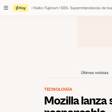
Saltar
Hoy
Keiko Fujimori
SBS- Superintendencia de b
al
contenido
Últimas noticias
TECNOLOGÍA
Mozilla lanza