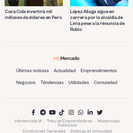
Coca Cola invertirá mil
López Aliaga sigue en
millones de dólares en Perú
carrera por la alcaldía de
Lima pese a la renuncia de
Rubio
Últimas noticias
Actualidad
Emprendimientos
Negocios
Tendencias
Utilidades
Comunidad
Infomercado IA
Tribu de Emprendedores
Masterclass
Publicidad
Condiciones Generales
Políticas de privacidad