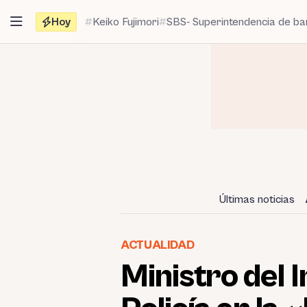
Saltar
Hoy
Keiko Fujimori
SBS- Superintendencia de b
al
contenido
Últimas noticias
ACTUALIDAD
Ministro del I