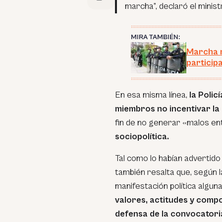
marcha”, declaró el minist
MIRA TAMBIÉN:
Marcha n
participa
En esa misma línea,
la Polic
miembros no incentivar la 
fin de no generar «malos en
sociopolítica.
Tal como lo habían advertido
también resalta que, según la
manifestación política algun
valores, actitudes y comp
defensa de la convocatori