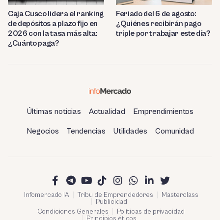
Caja Cusco lidera el ranking
Feriado del 6 de agosto:
de depósitos a plazo fijo en
¿Quiénes recibirán pago
2026 con la tasa más alta:
triple por trabajar este día?
¿Cuánto paga?
Últimas noticias
Actualidad
Emprendimientos
Negocios
Tendencias
Utilidades
Comunidad
Infomercado IA
Tribu de Emprendedores
Masterclass
Publicidad
Condiciones Generales
Políticas de privacidad
Principios éticos