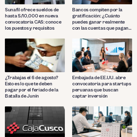
Sunafil ofrece sueldos de
Bancos compiten por la
hasta S/10,000 en nueva
gratificación: ¿Cuánto
convocatoria CAS: conoce
puedes ganar realmente
los puestos y requisitos
con las cuentas que pagan
hasta 9.7%?
¿Trabajas el 6 de agosto?
Embajada de EE.UU. abre
Esto es lo que te deben
convocatoria para startups
pagar por el feriado de la
peruanas que buscan
Batalla de Junín
captar inversión