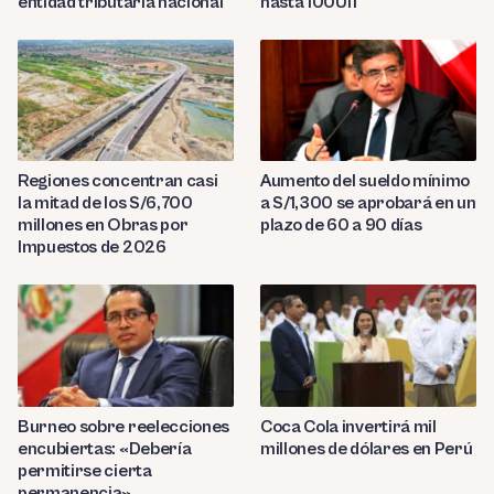
entidad tributaria nacional
hasta 100UIT
Regiones concentran casi
Aumento del sueldo mínimo
la mitad de los S/6,700
a S/1,300 se aprobará en un
millones en Obras por
plazo de 60 a 90 días
Impuestos de 2026
Burneo sobre reelecciones
Coca Cola invertirá mil
encubiertas: «Debería
millones de dólares en Perú
permitirse cierta
permanencia»