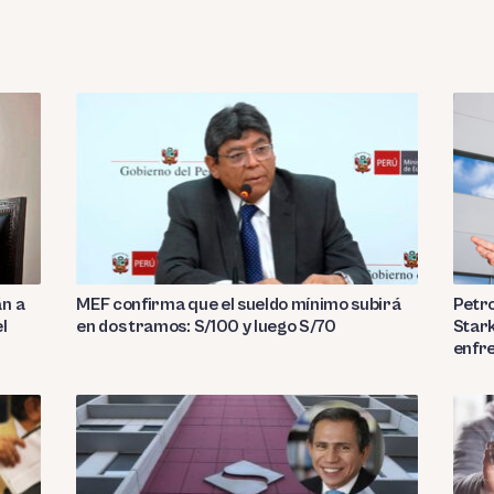
án a
MEF confirma que el sueldo mínimo subirá
Petro
l
en dos tramos: S/100 y luego S/70
Stark
enfre