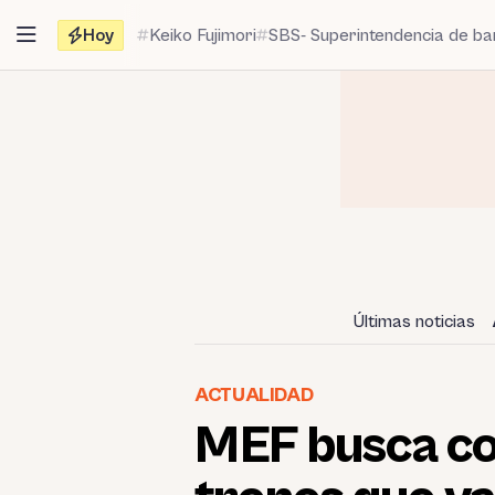
Saltar
Hoy
Keiko Fujimori
SBS- Superintendencia de b
al
contenido
Últimas noticias
ACTUALIDAD
MEF busca co