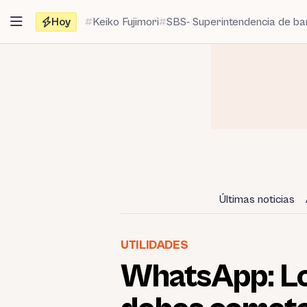
Saltar
Hoy
Keiko Fujimori
SBS- Superintendencia de b
al
contenido
Últimas noticias
UTILIDADES
WhatsApp: Lo