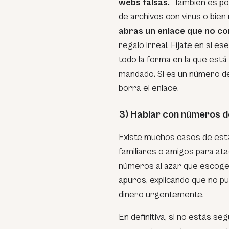
webs falsas.
También es po
de archivos con virus o bie
abras un enlace que no c
regalo irreal. Fíjate en si 
todo la forma en la que está 
mandado. Si es un número d
borra el enlace.
3) Hablar con números 
Existe muchos casos de esta
familiares o amigos para at
números al azar que escogen
apuros, explicando que no p
dinero urgentemente.
En definitiva, si no estás s