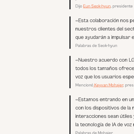
Dijo
Eun Seok-hyun
, presidente
«Esta colaboración nos p
nuestros clientes del sec
que ayudarán a impulsar el
Palabras de Seok-hyun
«Nuestro acuerdo con LG 
todos los tamaños ofrecer
voz que los usuarios espe
Mencionó
Keyvan Mohajer
, pre
«Estamos entrando en una
con los dispositivos de l
interacciones sean útiles 
la tecnología de IA de vo
Palabras de Mohajer