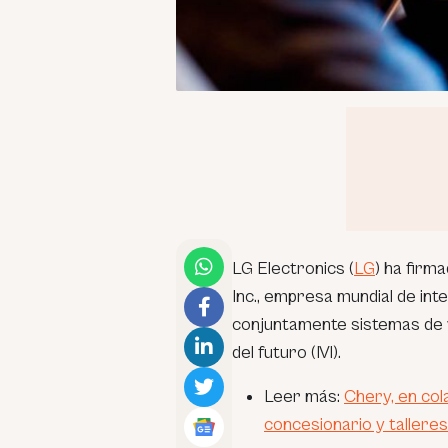
LG Electronics (
LG
) ha firm
Inc., empresa mundial de intel
conjuntamente sistemas de vo
del futuro (IVI).
Leer más:
Chery, en co
concesionario y tallere