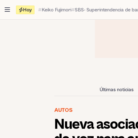
Saltar
Hoy
Keiko Fujimori
SBS- Superintendencia de b
al
contenido
Últimas noticias
AUTOS
Nueva asocia