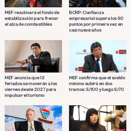
MEF reactivará el fondo de
BCRP: Confianza
estabilización para frenar
empresarial supera los 60
el alza de combustibles
puntos por primera vez en
casi nueve años
MEF anuncia que 13
MEF confirma que el sueldo
feriados se moverán a los
mínimo subirá en dos
viernes desde 2027 para
tramos: S/100 y luego S/70
impulsar el turismo