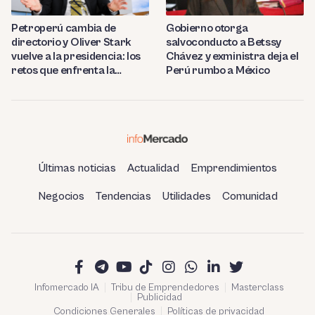
Petroperú cambia de
Gobierno otorga
directorio y Oliver Stark
salvoconducto a Betssy
vuelve a la presidencia: los
Chávez y exministra deja el
retos que enfrenta la
Perú rumbo a México
estatal
Últimas noticias
Actualidad
Emprendimientos
Negocios
Tendencias
Utilidades
Comunidad
Infomercado IA
Tribu de Emprendedores
Masterclass
Publicidad
Condiciones Generales
Políticas de privacidad