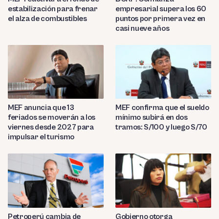
estabilización para frenar
empresarial supera los 60
el alza de combustibles
puntos por primera vez en
casi nueve años
MEF anuncia que 13
MEF confirma que el sueldo
feriados se moverán a los
mínimo subirá en dos
viernes desde 2027 para
tramos: S/100 y luego S/70
impulsar el turismo
Petroperú cambia de
Gobierno otorga