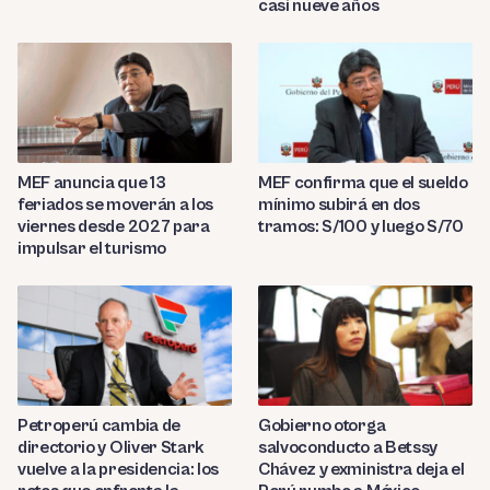
casi nueve años
MEF anuncia que 13
MEF confirma que el sueldo
feriados se moverán a los
mínimo subirá en dos
viernes desde 2027 para
tramos: S/100 y luego S/70
impulsar el turismo
Petroperú cambia de
Gobierno otorga
directorio y Oliver Stark
salvoconducto a Betssy
vuelve a la presidencia: los
Chávez y exministra deja el