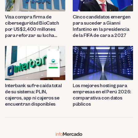
Visa compra firma de
Cinco candidatos emergen
ciberseguridad BioCatch
para suceder a Gianni
por US$2,400 millones
Infantino en la presidencia
para reforzar su lucha
de la FIFA de cara a 2027
contra el fraude
Interbank sufre caída total
Los mejores hosting para
de su sistema: PLIN,
empresas en el Perú 2026:
cajeros, app ni cajeros se
comparativa con datos
encuentran disponibles
públicos