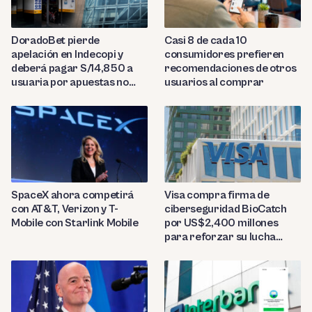
DoradoBet pierde
Casi 8 de cada 10
apelación en Indecopi y
consumidores prefieren
deberá pagar S/14,850 a
recomendaciones de otros
usuaria por apuestas no
usuarios al comprar
reconocidas
SpaceX ahora competirá
Visa compra firma de
con AT&T, Verizon y T-
ciberseguridad BioCatch
Mobile con Starlink Mobile
por US$2,400 millones
para reforzar su lucha
contra el fraude