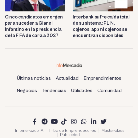
Cinco candidatos emergen
Interbank sufre caída total
para suceder a Gianni
de su sistema: PLIN,
Infantino en la presidencia
cajeros, app ni cajeros se
de la FIFA de cara a 2027
encuentran disponibles
Últimas noticias
Actualidad
Emprendimientos
Negocios
Tendencias
Utilidades
Comunidad
Infomercado IA
Tribu de Emprendedores
Masterclass
Publicidad