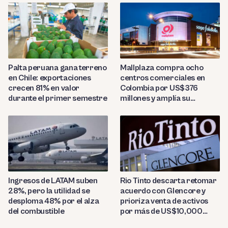
Palta peruana gana terreno
Mallplaza compra ocho
en Chile: exportaciones
centros comerciales en
crecen 81% en valor
Colombia por US$376
durante el primer semestre
millones y amplía su
presencia regional
Ingresos de LATAM suben
Rio Tinto descarta retomar
28%, pero la utilidad se
acuerdo con Glencore y
desploma 48% por el alza
prioriza venta de activos
del combustible
por más de US$10,000
millones