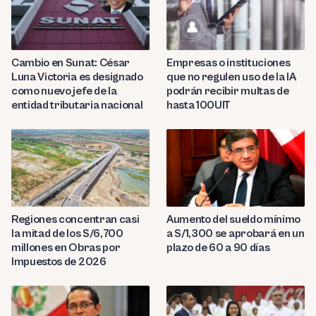
Cambio en Sunat: César
Empresas o instituciones
Luna Victoria es designado
que no regulen uso de la IA
como nuevo jefe de la
podrán recibir multas de
entidad tributaria nacional
hasta 100UIT
Regiones concentran casi
Aumento del sueldo mínimo
la mitad de los S/6,700
a S/1,300 se aprobará en un
millones en Obras por
plazo de 60 a 90 días
Impuestos de 2026