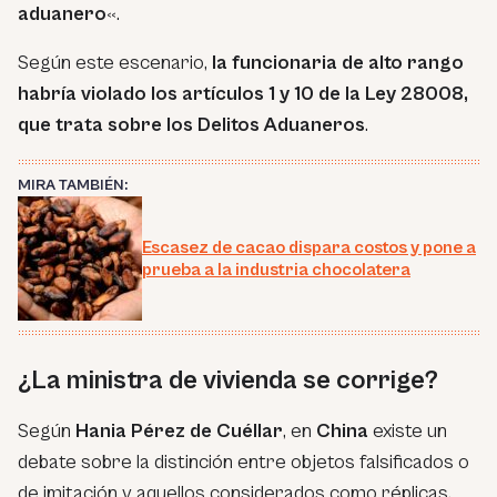
aduanero
«
.
Según este escenario,
la funcionaria de alto rango
habría violado los artículos 1 y 10 de la Ley 28008,
que trata sobre los Delitos Aduaneros
.
MIRA TAMBIÉN:
Escasez de cacao dispara costos y pone a
prueba a la industria chocolatera
¿La ministra de vivienda se corrige?
Según
Hania Pérez de Cuéllar
, en
China
existe un
debate sobre la distinción entre objetos falsificados o
de imitación y aquellos considerados como réplicas.