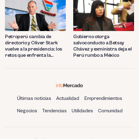
Petroperú cambia de
Gobierno otorga
directorio y Oliver Stark
salvoconducto a Betssy
vuelve a la presidencia: los
Chávez y exministra deja el
retos que enfrenta la
Perú rumbo a México
estatal
Últimas noticias
Actualidad
Emprendimientos
Negocios
Tendencias
Utilidades
Comunidad