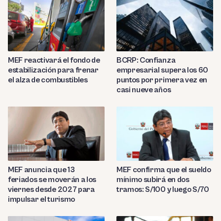
MEF reactivará el fondo de
BCRP: Confianza
estabilización para frenar
empresarial supera los 60
el alza de combustibles
puntos por primera vez en
casi nueve años
MEF anuncia que 13
MEF confirma que el sueldo
feriados se moverán a los
mínimo subirá en dos
viernes desde 2027 para
tramos: S/100 y luego S/70
impulsar el turismo