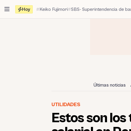
Saltar
Hoy
Keiko Fujimori
SBS- Superintendencia de b
al
contenido
Últimas noticias
UTILIDADES
Estos son los