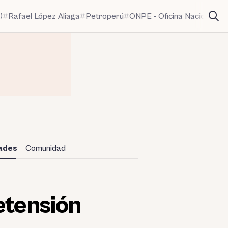
)
Rafael López Aliaga
Petroperú
ONPE - Oficina Nacional de
dades
Comunidad
etensión