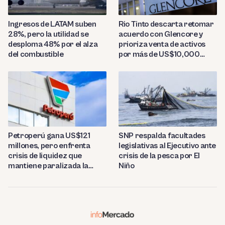
Ingresos de LATAM suben
Rio Tinto descarta retomar
28%, pero la utilidad se
acuerdo con Glencore y
desploma 48% por el alza
prioriza venta de activos
del combustible
por más de US$10,000
millones
Petroperú gana US$121
SNP respalda facultades
millones, pero enfrenta
legislativas al Ejecutivo ante
crisis de liquidez que
crisis de la pesca por El
mantiene paralizada la
Niño
refinería de Talara