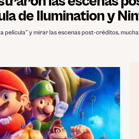
straron las escenas po
ula de Ilumination y Ni
 La película" y mirar las escenas post-créditos, much