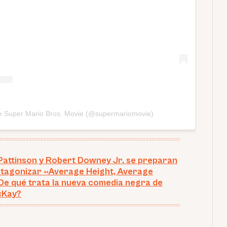
e Super Mario Bros. Movie (@supermariomovie)
Pattinson y Robert Downey Jr. se preparan
tagonizar «Average Height, Average
¿De qué trata la nueva comedia negra de
cKay?