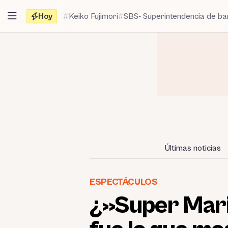
Saltar
Hoy
Keiko Fujimori
SBS- Superintendencia de b
al
contenido
Últimas noticias
ESPECTÁCULOS
¿»Super Mari