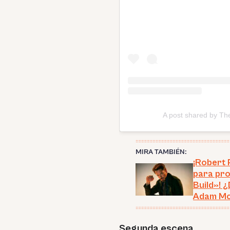
A post shared by Th
MIRA TAMBIÉN:
¡Robert 
para pro
Build»! 
Adam M
Segunda escena