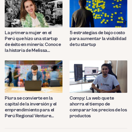
La primera mujer en el
5 estrategias de bajo costo
Perú que hizo una startup
para aumentar la visibilidad
de éxito en minería: Conoce
de tu startup
la historia de Melissa
Amado
Compy: La web que te
Piura se convierte en la
ahorra el tiempo de
capital de la inversión y el
comparar los precios de los
emprendimiento para el
productos
Perú Regional Venture
Capital 2023