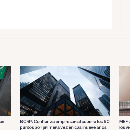
ión
BCRP: Confianza empresarial supera los 60
MEF a
puntos por primera vez en casi nueve años
los v