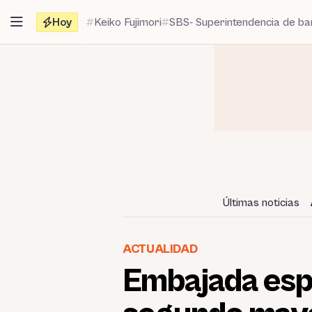
Saltar
Hoy
Keiko Fujimori
SBS- Superintendencia de b
al
contenido
Últimas noticias
ACTUALIDAD
Embajada espa