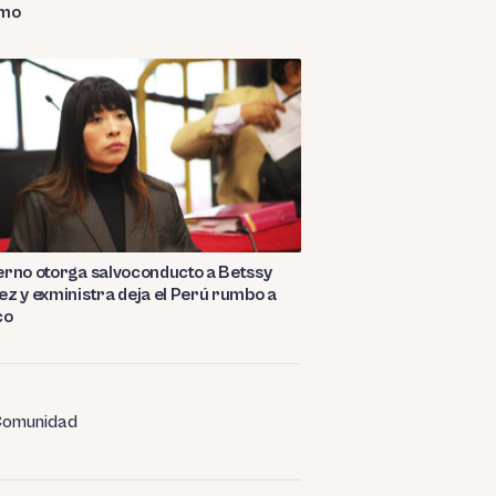
smo
rno otorga salvoconducto a Betssy
z y exministra deja el Perú rumbo a
co
omunidad