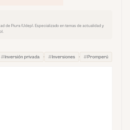
dad de Piura (Udep). Especializado en temas de actualidad y
l.
Inversión privada
·
Inversiones
·
Promperú