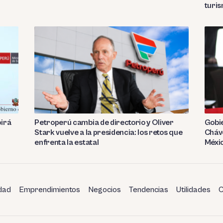
turi
birá
Petroperú cambia de directorio y Oliver
Gobie
Stark vuelve a la presidencia: los retos que
Cháve
enfrenta la estatal
Méxi
dad
Emprendimientos
Negocios
Tendencias
Utilidades
C