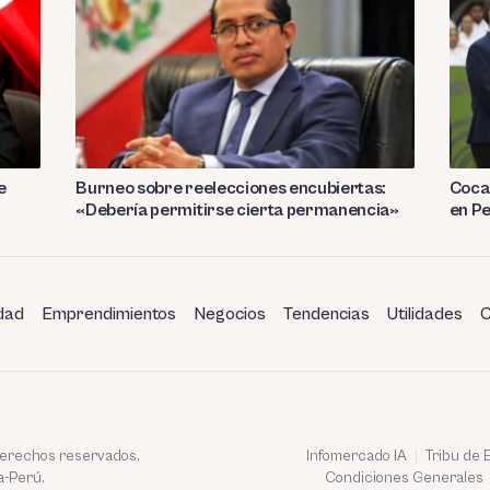
e
Burneo sobre reelecciones encubiertas:
Coca 
«Debería permitirse cierta permanencia»
en P
dad
Emprendimientos
Negocios
Tendencias
Utilidades
C
 derechos reservados.
Infomercado IA
Tribu de
a-Perú.
Condiciones Generales