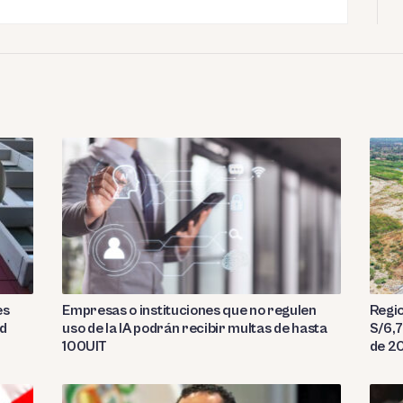
es
Empresas o instituciones que no regulen
Regio
ad
uso de la IA podrán recibir multas de hasta
S/6,7
100UIT
de 2