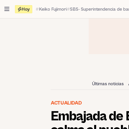
Saltar
Hoy
Keiko Fujimori
SBS- Superintendencia de b
al
contenido
Últimas noticias
ACTUALIDAD
Embajada de 