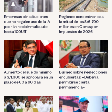
Empresas o instituciones
Regiones concentran casi
que no regulen uso de la IA
la mitad de los S/6,700
podrán recibir multas de
millones en Obras por
hasta 100UIT
Impuestos de 2026
Aumento del sueldo mínimo
Burneo sobre reelecciones
a S/1,300 se aprobará en un
encubiertas: «Debería
plazo de 60 a 90 días
permitirse cierta
permanencia»