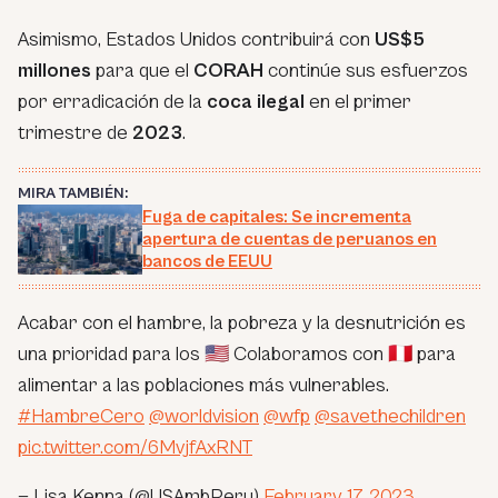
Asimismo, Estados Unidos contribuirá con
US$5
millones
para que el
CORAH
continúe sus esfuerzos
por erradicación de la
coca ilegal
en el primer
trimestre de
2023
.
MIRA TAMBIÉN:
Fuga de capitales: Se incrementa
apertura de cuentas de peruanos en
bancos de EEUU
Acabar con el hambre, la pobreza y la desnutrición es
una prioridad para los 🇺🇸 Colaboramos con 🇵🇪 para
alimentar a las poblaciones más vulnerables.
#HambreCero
@worldvision
@wfp
@savethechildren
pic.twitter.com/6MvjfAxRNT
— Lisa Kenna (@USAmbPeru)
February 17, 2023