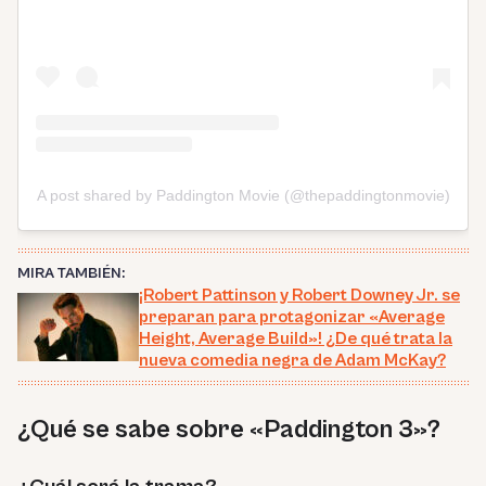
A post shared by Paddington Movie (@thepaddingtonmovie)
MIRA TAMBIÉN:
¡Robert Pattinson y Robert Downey Jr. se
preparan para protagonizar «Average
Height, Average Build»! ¿De qué trata la
nueva comedia negra de Adam McKay?
¿Qué se sabe sobre «Paddington 3»?