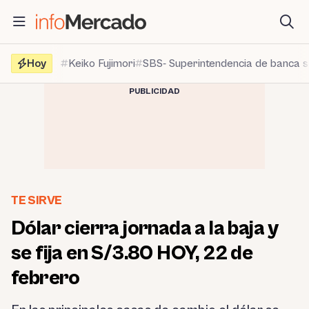
Saltar
al
contenido
Hoy
Keiko Fujimori
SBS- Superintendencia de banca 
PUBLICIDAD
TE SIRVE
Dólar cierra jornada a la baja y
se fija en S/3.80 HOY, 22 de
febrero