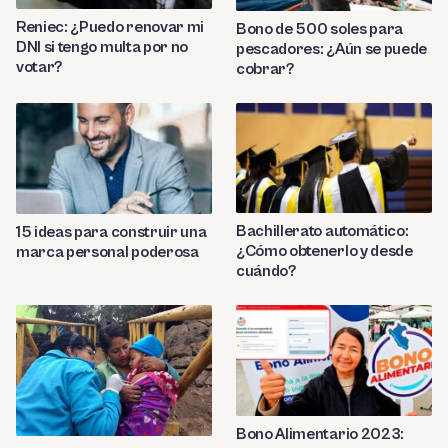
Reniec: ¿Puedo renovar mi
Bono de 500 soles para
DNI si tengo multa por no
pescadores: ¿Aún se puede
votar?
cobrar?
Bachillerato automático:
15 ideas para construir una
¿Cómo obtenerlo y desde
marca personal poderosa
cuándo?
Bono Alimentario 2023: