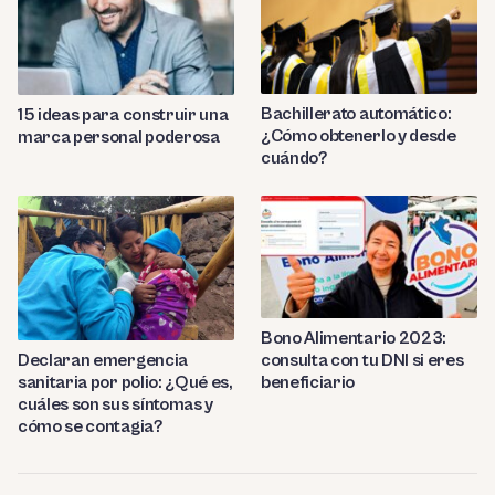
Bachillerato automático:
15 ideas para construir una
¿Cómo obtenerlo y desde
marca personal poderosa
cuándo?
Bono Alimentario 2023:
consulta con tu DNI si eres
Declaran emergencia
beneficiario
sanitaria por polio: ¿Qué es,
cuáles son sus síntomas y
cómo se contagia?