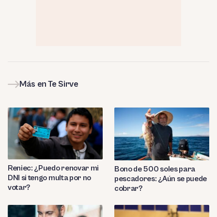
Más en Te Sirve
Reniec: ¿Puedo renovar mi
Bono de 500 soles para
DNI si tengo multa por no
pescadores: ¿Aún se puede
votar?
cobrar?