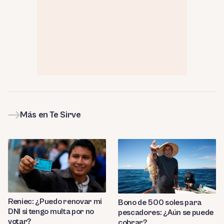
Más en Te Sirve
Reniec: ¿Puedo renovar mi
Bono de 500 soles para
DNI si tengo multa por no
pescadores: ¿Aún se puede
votar?
cobrar?