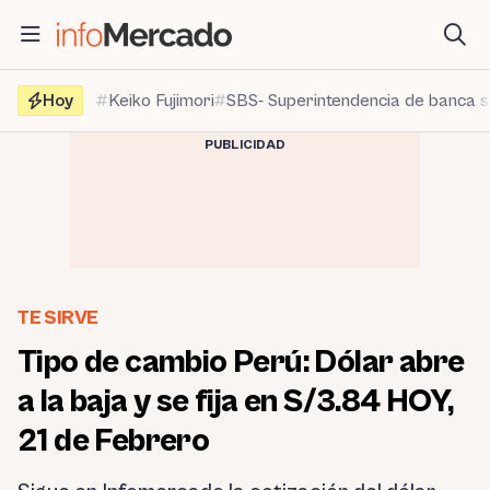
Saltar
al
contenido
Hoy
Keiko Fujimori
SBS- Superintendencia de banca 
PUBLICIDAD
TE SIRVE
Tipo de cambio Perú: Dólar abre
a la baja y se fija en S/3.84 HOY,
21 de Febrero