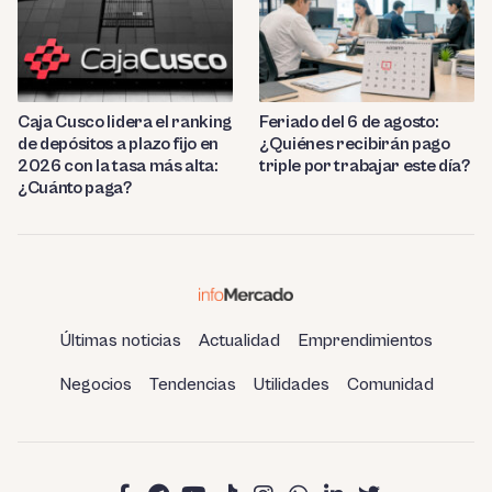
Caja Cusco lidera el ranking
Feriado del 6 de agosto:
de depósitos a plazo fijo en
¿Quiénes recibirán pago
2026 con la tasa más alta:
triple por trabajar este día?
¿Cuánto paga?
Últimas noticias
Actualidad
Emprendimientos
Negocios
Tendencias
Utilidades
Comunidad