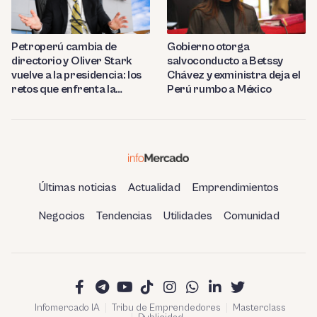
Petroperú cambia de
Gobierno otorga
directorio y Oliver Stark
salvoconducto a Betssy
vuelve a la presidencia: los
Chávez y exministra deja el
retos que enfrenta la
Perú rumbo a México
estatal
Últimas noticias
Actualidad
Emprendimientos
Negocios
Tendencias
Utilidades
Comunidad
Infomercado IA
Tribu de Emprendedores
Masterclass