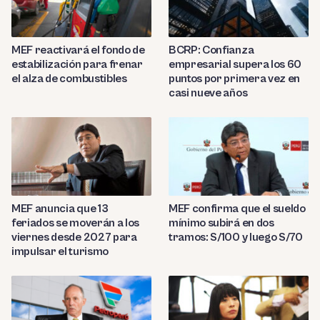
MEF reactivará el fondo de
BCRP: Confianza
estabilización para frenar
empresarial supera los 60
el alza de combustibles
puntos por primera vez en
casi nueve años
MEF anuncia que 13
MEF confirma que el sueldo
feriados se moverán a los
mínimo subirá en dos
viernes desde 2027 para
tramos: S/100 y luego S/70
impulsar el turismo