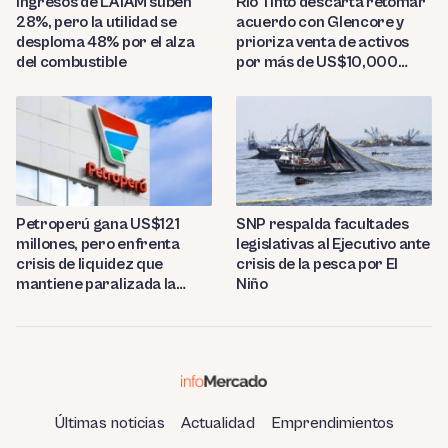
Ingresos de LATAM suben
Rio Tinto descarta retomar
28%, pero la utilidad se
acuerdo con Glencore y
desploma 48% por el alza
prioriza venta de activos
del combustible
por más de US$10,000
millones
Petroperú gana US$121
SNP respalda facultades
millones, pero enfrenta
legislativas al Ejecutivo ante
crisis de liquidez que
crisis de la pesca por El
mantiene paralizada la
Niño
refinería de Talara
Últimas noticias
Actualidad
Emprendimientos