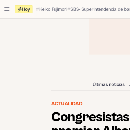
Saltar
Hoy
Keiko Fujimori
SBS- Superintendencia de b
al
contenido
Últimas noticias
ACTUALIDAD
Congresistas 