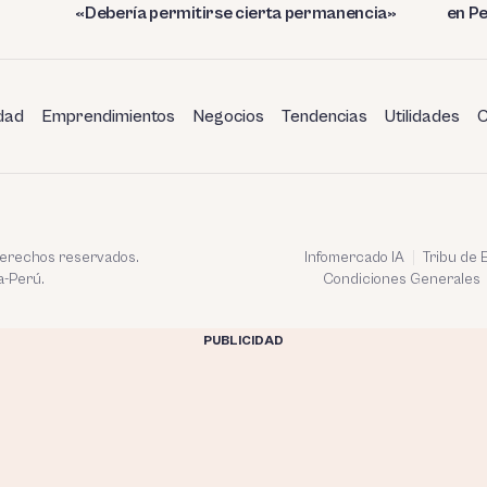
«Debería permitirse cierta permanencia»
en P
dad
Emprendimientos
Negocios
Tendencias
Utilidades
C
 derechos reservados.
Infomercado IA
Tribu de
a-Perú.
Condiciones Generales
PUBLICIDAD