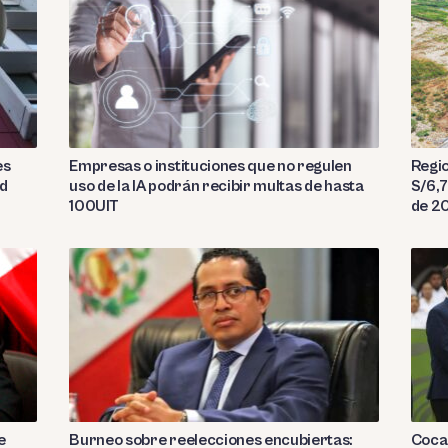
es
Empresas o instituciones que no regulen
Regio
ad
uso de la IA podrán recibir multas de hasta
S/6,7
100UIT
de 2
e
Burneo sobre reelecciones encubiertas:
Coca 