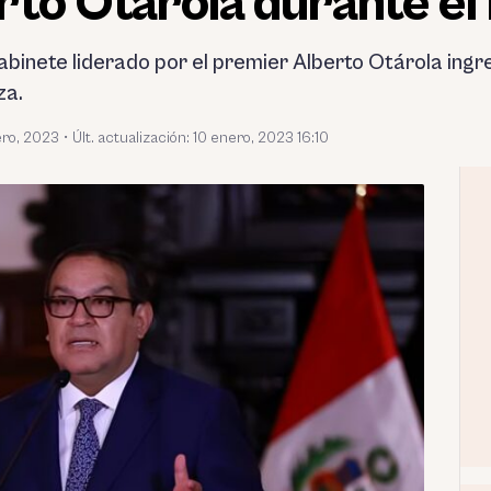
to Otárola durante el
abinete liderado por el premier Alberto Otárola ingr
za.
ero, 2023
•
Últ. actualización: 10 enero, 2023 16:10